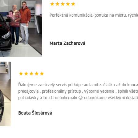
★
★
★
★
★
Perfektná komunikácia, ponuka na mieru, rýchlos
Marta Zacharová
★
★
★
★
★
Ďakujeme za skvelý servis pri kúpe auta od začiatku až do konc
predajcovia , profesionálny prístup , výborné vedenie , splnili v
požiadavky a to ich nebolo málo 😉 odporúčame všetkými desia
Beata Šlosárová