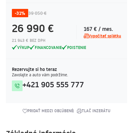
-31%
39 050 €
26 990 €
167 € / mes.
Vypočítať splátku
21 943 € BEZ DPH
VÝKUP
FINANCOVANIE
POISTENIE
Rezervujte si ho teraz
Zavolajte a auto vám podržíme.
+421 905 555 777
PRIDAŤ MEDZI OBĽÚBENÉ
TLAČ INZERÁTU