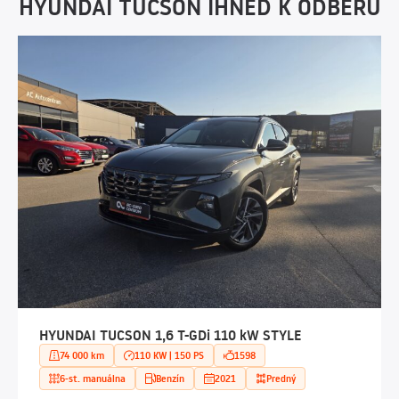
HYUNDAI TUCSON IHNEĎ K ODBERU
HYUNDAI TUCSON 1,6 T-GDi 110 kW STYLE
74 000 km
110 KW | 150 PS
1598
6-st. manuálna
Benzín
2021
Predný