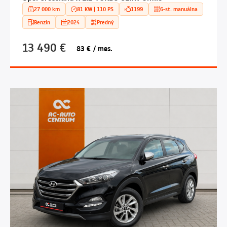
27 000 km
81 KW | 110 PS
1199
6-st. manuálna
Benzín
2024
Predný
13 490 €
83 € / mes.