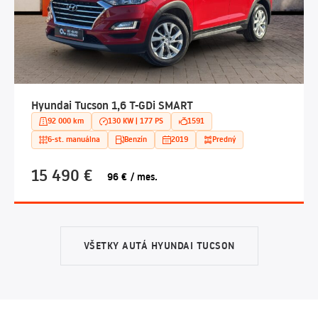
Hyundai Tucson 1,6 T-GDi SMART
92 000 km
130 KW | 177 PS
1591
6-st. manuálna
Benzín
2019
Predný
15 490 €
96 € / mes.
VŠETKY AUTÁ HYUNDAI TUCSON