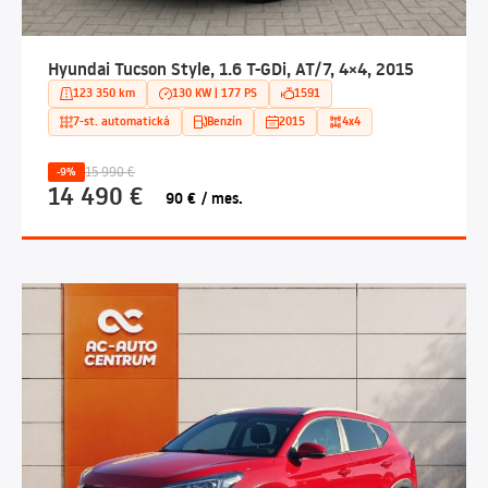
Hyundai Tucson Style, 1.6 T-GDi, AT/7, 4×4, 2015
123 350 km
130 KW | 177 PS
1591
7-st. automatická
Benzín
2015
4x4
15 990 €
-9%
14 490 €
90 € / mes.