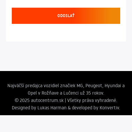
ODOSLAŤ
Najväčší predajca vozidiel značiek MG, Peugeot, Hyundai a
Opel v Rožňave a Lučenci už 35 rokov.
© 2025 autocentrum.sk | Všetky práva vyhradené.
Designed by
Lukas Harman
& developed by Konvertiv.