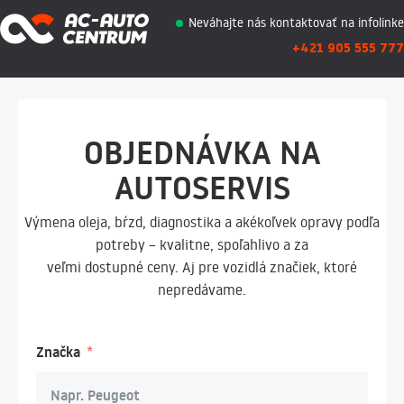
Neváhajte nás kontaktovať na infolinke
+421 905 555 777
OBJEDNÁVKA NA
AUTOSERVIS
Výmena oleja, bŕzd, diagnostika a akékoľvek opravy podľa
potreby – kvalitne, spoľahlivo a za
veľmi dostupné ceny. Aj pre vozidlá značiek, ktoré
nepredávame.
Značka