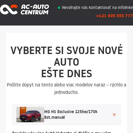
Neváhajte nás kontaktovať na infolinke
+421 905 555 777
VYBERTE SI SVOJE NOVÉ
AUTO
EŠTE DNES
Pošlite dopyt na tento alebo viac modelov naraz – rýchlo a
jednoducho.
MG HS Exclusive 125kw/170k
6st.manuál