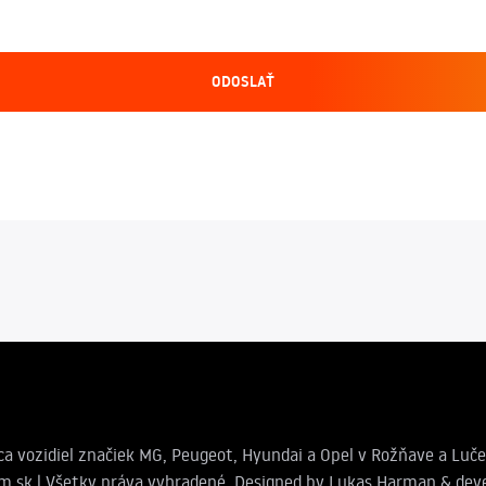
ODOSLAŤ
ca vozidiel značiek MG, Peugeot, Hyundai a Opel v Rožňave a Luče
.sk | Všetky práva vyhradené. Designed by
Lukas Harman
& deve