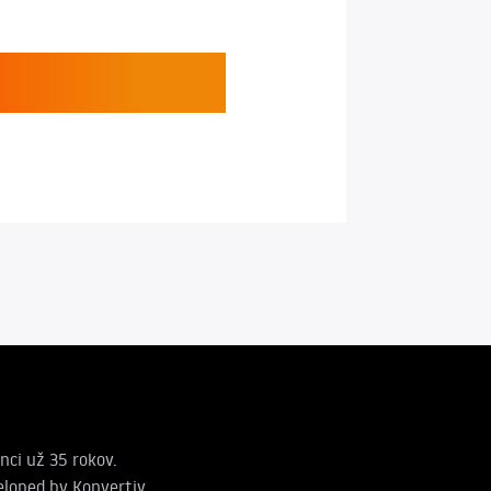
nci už 35 rokov.
loped by Konvertiv.