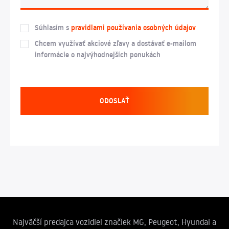
Súhlasím s
pravidlami používania osobných údajov
Chcem využívať akciové zľavy a dostávať e-mailom
informácie o najvýhodnejších ponukách
ODOSLAŤ
Najväčší predajca vozidiel značiek MG, Peugeot, Hyundai a