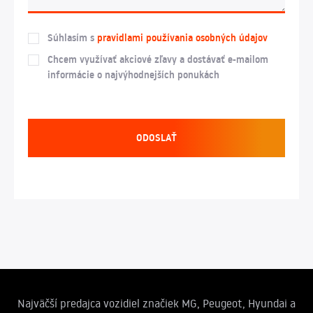
Súhlasím s
pravidlami používania osobných údajov
Chcem využívať akciové zľavy a dostávať e-mailom
informácie o najvýhodnejších ponukách
ODOSLAŤ
Najväčší predajca vozidiel značiek MG, Peugeot, Hyundai a