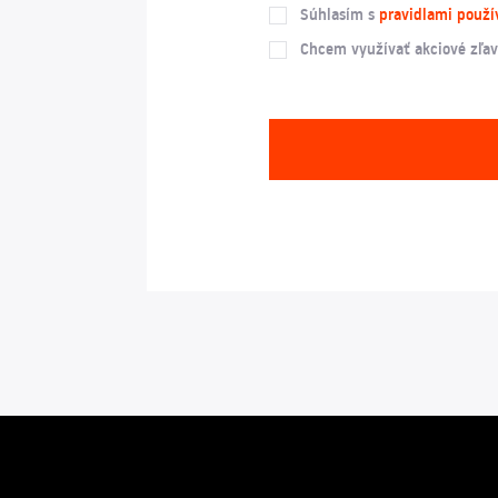
Súhlasím s
pravidlami použí
Chcem využívať akciové zľav