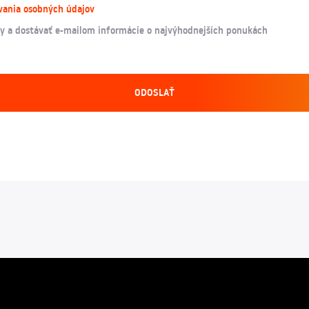
vania osobných údajov
y a dostávať e-mailom informácie o najvýhodnejších ponukách
ODOSLAŤ