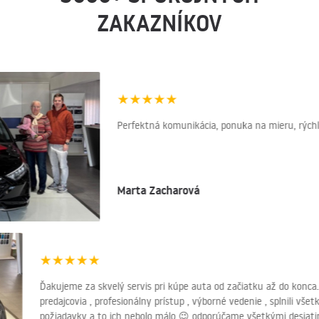
ZAKAZNÍKOV
★
★
★
★
★
Perfektná komunikácia, ponuka na mieru, rýchlo
Marta Zacharová
★
★
★
★
★
Ďakujeme za skvelý servis pri kúpe auta od začiatku až do konca.
predajcovia , profesionálny prístup , výborné vedenie , splnili vše
požiadavky a to ich nebolo málo 😉 odporúčame všetkými desiat