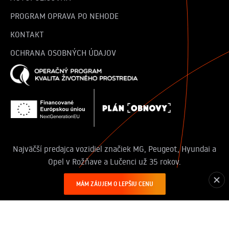
PROGRAM OPRAVA PO NEHODE
KONTAKT
OCHRANA OSOBNÝCH ÚDAJOV
Najväčší predajca vozidiel značiek MG, Peugeot, Hyundai a
Opel v Rožňave a Lučenci už 35 rokov.
© 2025 autocentrum.sk | Všetky práva vyhradené.
MÁM ZÁUJEM O LEPŠIU CENU
Designed by
Lukas Harman
& developed by Konvertiv.