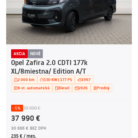
AKCIA
NOVÉ
Opel Zafira 2.0 CDTI 177k
XL/8miestna/ Edition A/T
2 000 km
130 KW | 177 PS
1997
8-st. automatická
Diesel
2026
Predný
39 990 €
-5%
37 990 €
30 886 € BEZ DPH
235 € / mes.