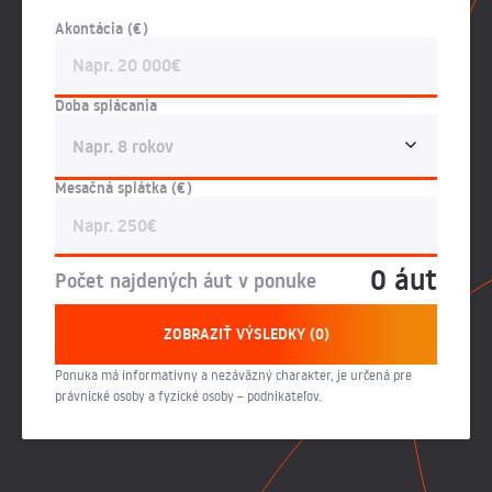
Akontácia (€)
Doba splácania
Mesačná splátka (€)
0 áut
Počet najdených áut v ponuke
ZOBRAZIŤ VÝSLEDKY (0)
Ponuka má informatívny a nezáväzný charakter, je určená pre
právnické osoby a fyzické osoby – podnikateľov.