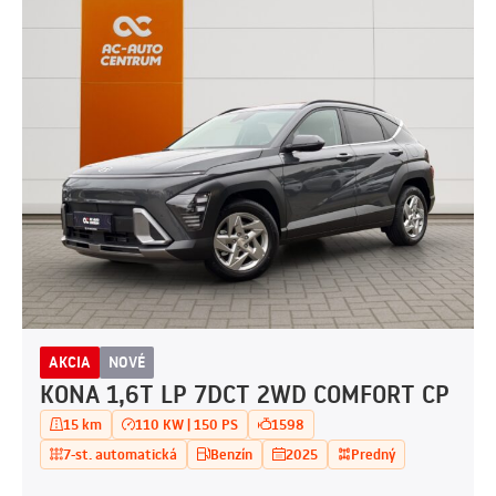
AKCIA
NOVÉ
KONA 1,6T LP 7DCT 2WD COMFORT CP
15 km
110 KW | 150 PS
1598
7-st. automatická
Benzín
2025
Predný