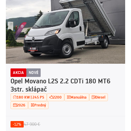
AKCIA
NOVÉ
Opel Movano L2S 2.2 CDTi 180 MT6
3str. sklápač
180 KW | 245 PS
2200
Manuálna
Diesel
2026
Predný
47 900 €
-12%