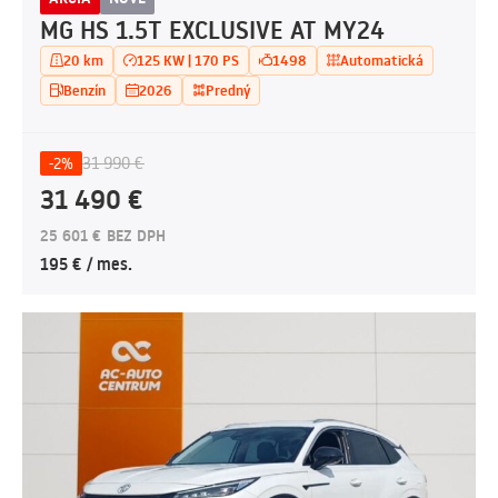
MG HS 1.5T EXCLUSIVE AT MY24
20 km
125 KW | 170 PS
1498
Automatická
Benzín
2026
Predný
31 990 €
-2%
31 490 €
25 601 € BEZ DPH
195 € / mes.