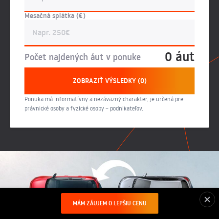
Mesačná splátka (€)
0 áut
Počet najdených áut v ponuke
ZOBRAZIŤ VÝSLEDKY (0)
Ponuka má informatívny a nezáväzný charakter, je určená pre
právnické osoby a fyzické osoby – podnikateľov.
MÁM ZÁUJEM O LEPŠIU CENU