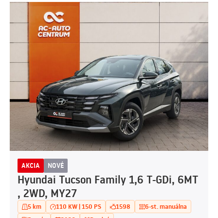
AKCIA
NOVÉ
Hyundai Tucson Family 1,6 T-GDi, 6MT
, 2WD, MY27
5 km
110 KW | 150 PS
1598
6-st. manuálna