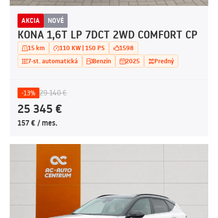
AKCIA
NOVÉ
KONA 1,6T LP 7DCT 2WD COMFORT CP
15 km
110 KW | 150 PS
1598
7-st. automatická
Benzín
2025
Predný
29 140 €
-13%
25 345 €
157 € / mes.