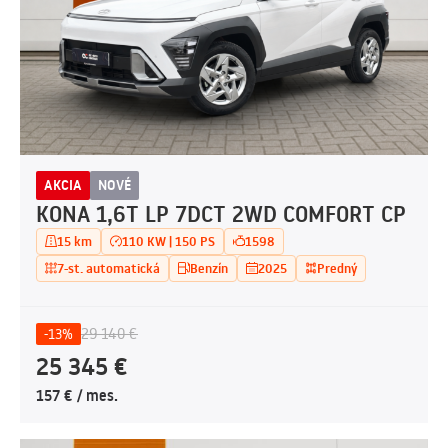
AKCIA
NOVÉ
KONA 1,6T LP 7DCT 2WD COMFORT CP
15 km
110 KW | 150 PS
1598
7-st. automatická
Benzín
2025
Predný
29 140 €
-13%
25 345 €
157 € / mes.