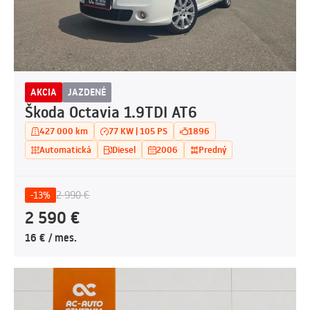
AKCIA
JAZDENÉ
Škoda Octavia 1.9TDI AT6
427 000 km
77 KW | 105 PS
1896
Automatická
Diesel
2006
Predný
2 990 €
-13%
2 590 €
16 € / mes.