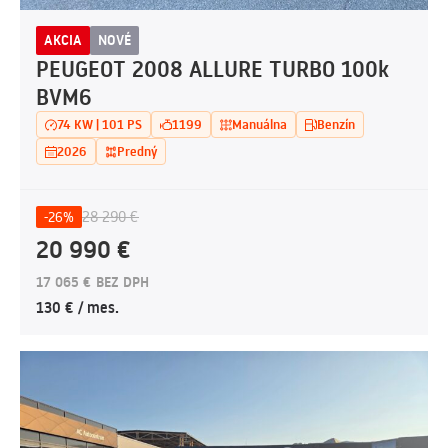
AKCIA
NOVÉ
PEUGEOT 2008 ALLURE TURBO 100k
BVM6
74 KW | 101 PS
1199
Manuálna
Benzín
2026
Predný
28 290 €
-26%
20 990 €
17 065 € BEZ DPH
130 € / mes.