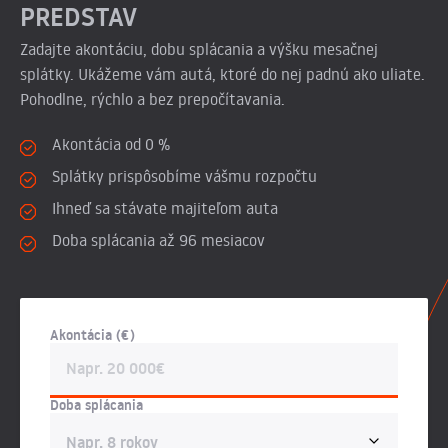
PREDSTAV
Zadajte akontáciu, dobu splácania a výšku mesačnej
splátky. Ukážeme vám autá, ktoré do nej padnú ako uliate.
Pohodlne, rýchlo a bez prepočítavania.
Akontácia od 0 %
Splátky prispôsobíme vášmu rozpočtu
Ihneď sa stávate majiteľom auta
Doba splácania až 96 mesiacov
Akontácia (€)
Doba splácania