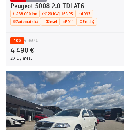
Peugeot 5008 2.0 TDI AT6
288 000 km
120 KW | 163 PS
1997
Automatická
Diesel
2011
Predný
4 990 €
-10%
4 490 €
27 € / mes.