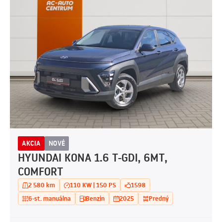
AKCIA
NOVÉ
HYUNDAI KONA 1.6 T-GDI, 6MT,
COMFORT
2 580 km
110 KW | 150 PS
1598
6-st. manuálna
Benzín
2025
Predný