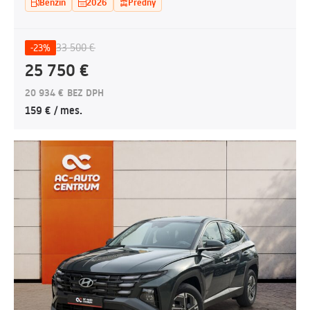
Benzín
2026
Predný
33 500 €
-23%
25 750 €
20 934 € BEZ DPH
159 € / mes.