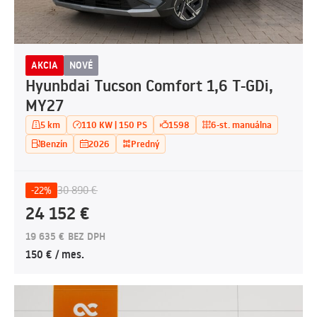
AKCIA
NOVÉ
Hyunbdai Tucson Comfort 1,6 T-GDi,
MY27
5 km
110 KW | 150 PS
1598
6-st. manuálna
Benzín
2026
Predný
30 890 €
-22%
24 152 €
19 635 € BEZ DPH
150 € / mes.