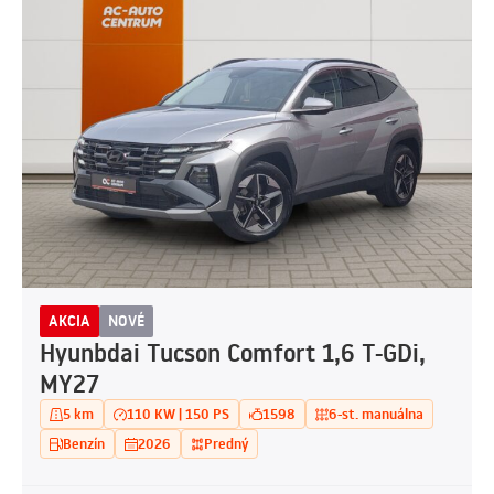
AKCIA
NOVÉ
Hyunbdai Tucson Comfort 1,6 T-GDi,
MY27
5 km
110 KW | 150 PS
1598
6-st. manuálna
Benzín
2026
Predný