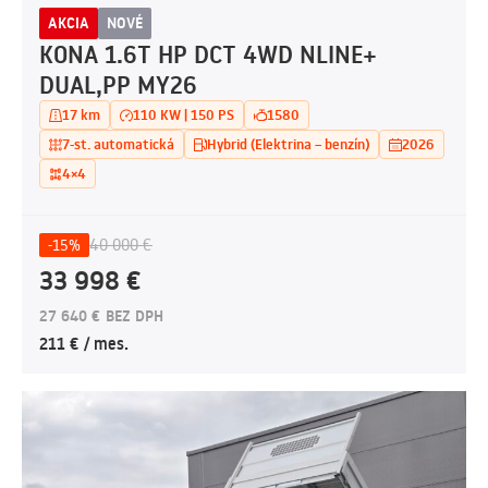
AKCIA
NOVÉ
KONA 1.6T HP DCT 4WD NLINE+
DUAL,PP MY26
17 km
110 KW | 150 PS
1580
7-st. automatická
Hybrid (Elektrina – benzín)
2026
4×4
40 000 €
-15%
33 998 €
27 640 € BEZ DPH
211 € / mes.