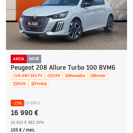
AKCIA
NOVÉ
Peugeot 208 Allure Turbo 100 BVM6
74 KW | 101 PS
1199
Manuálna
Benzín
2026
Predný
21 990 €
-23%
16 990 €
13 813 € BEZ DPH
105 € / mes.