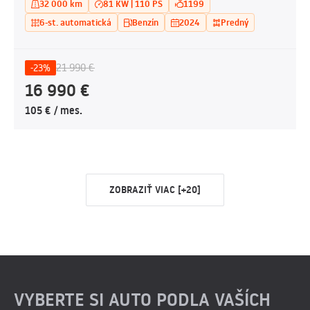
32 000 km
81 KW | 110 PS
1199
6-st. automatická
Benzín
2024
Predný
21 990 €
-23%
16 990 €
105 € / mes.
ZOBRAZIŤ VIAC [+20]
VYBERTE SI AUTO PODLA VAŠÍCH