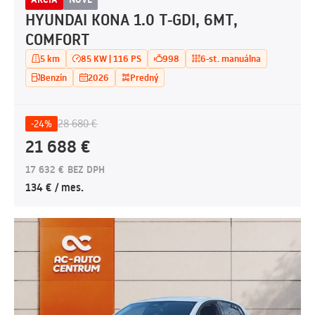
HYUNDAI KONA 1.0 T-GDI, 6MT,
COMFORT
5 km
85 KW | 116 PS
998
6-st. manuálna
Benzín
2026
Predný
28 680 €
-24%
21 688 €
17 632 € BEZ DPH
134 € / mes.