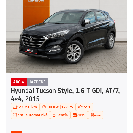
AKCIA
JAZDENÉ
Hyundai Tucson Style, 1.6 T-GDi, AT/7,
4×4, 2015
123 350 km
130 KW | 177 PS
1591
7-st. automatická
Benzín
2015
4×4