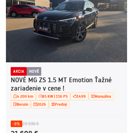
AKCIA
NOVÉ
NOVÉ MG ZS 1.5 MT Emotion Ťažné
zariadenie v cene !
4 200 km
85 KW | 116 PS
1499
Manuálna
Benzín
2026
Predný
23 590 €
-8%