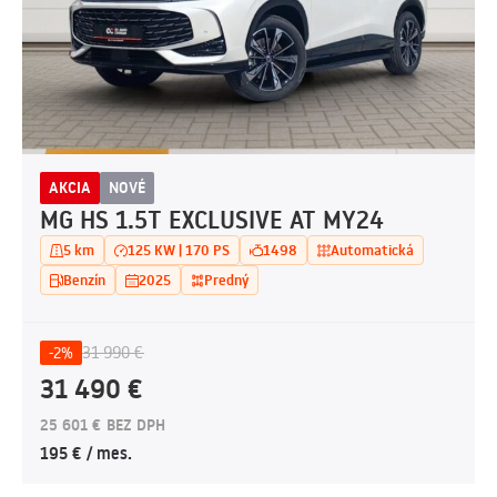
AKCIA
NOVÉ
MG HS 1.5T EXCLUSIVE AT MY24
5 km
125 KW | 170 PS
1498
Automatická
Benzín
2025
Predný
31 990 €
-2%
31 490 €
25 601 € BEZ DPH
195 € / mes.