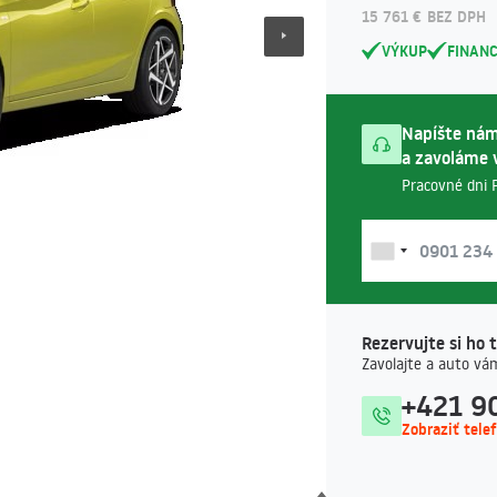
15 761 € BEZ DPH
VÝKUP
FINAN
Napíšte nám
a zavoláme 
Pracovné dni P
Rezervujte si ho 
Zavolajte a auto vá
+421 90
Zobraziť tele