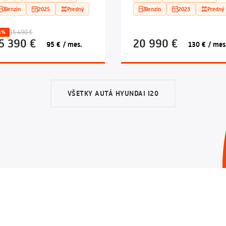
Benzín
2025
Predný
Benzín
2023
Predný
15 490 €
1%
5 390 €
20 990 €
95 € / mes.
130 € / mes
VŠETKY AUTÁ HYUNDAI I20