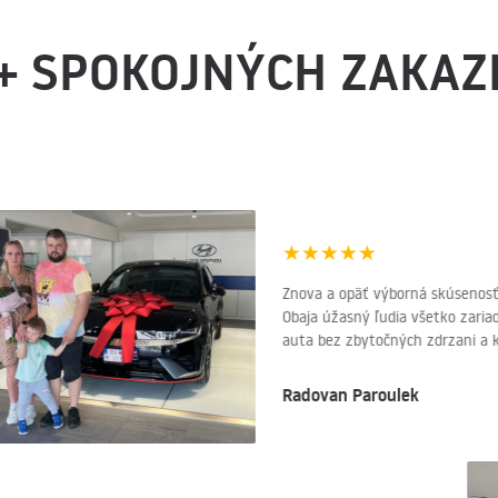
+ SPOKOJNÝCH ZAKAZ
★
★
★
★
★
Znova a opäť výborná skúsenosť ako z
Obaja úžasný ľudia všetko zariadili p
auta bez zbytočných zdrzani a kúpa bol
Radovan Paroulek