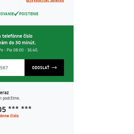
COVANIE
POISTENIE
 telefónne číslo
vám do 30 minút.
o - Pia 08:00 - 16:40.
ODOSLAŤ
teraz
m podržíme.
5 *** ***
fónne číslo