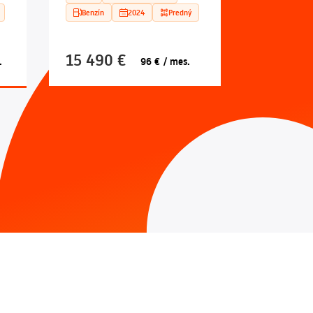
Benzín
2024
Predný
15 490 €
.
96 € / mes.