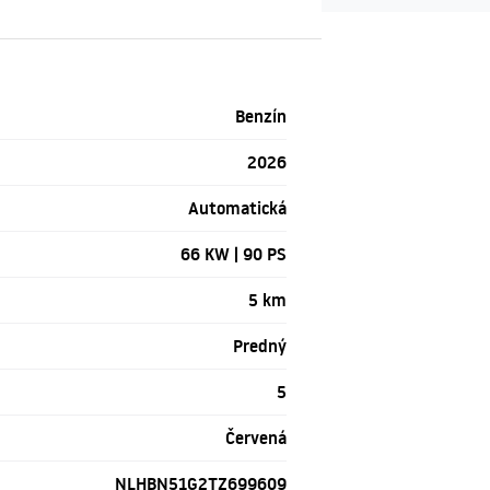
Benzín
2026
Automatická
66 KW | 90 PS
5 km
Predný
5
Červená
NLHBN51G2TZ699609