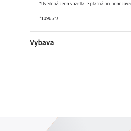
*Uvedená cena vozidla je platná pri financov
*10965*J
Vybava