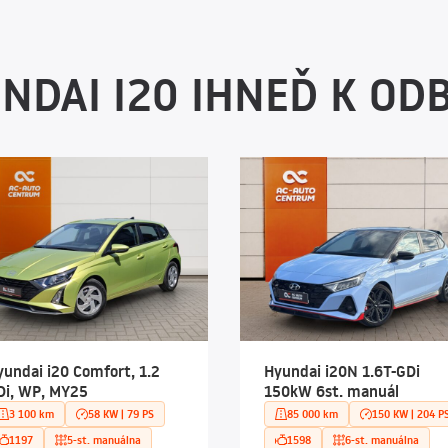
NDAI I20 IHNEĎ K OD
yundai i20 Comfort, 1.2
Hyundai i20N 1.6T-GDi
Di, WP, MY25
150kW 6st. manuál
3 100 km
58 KW | 79 PS
85 000 km
150 KW | 204 P
1197
5-st. manuálna
1598
6-st. manuálna