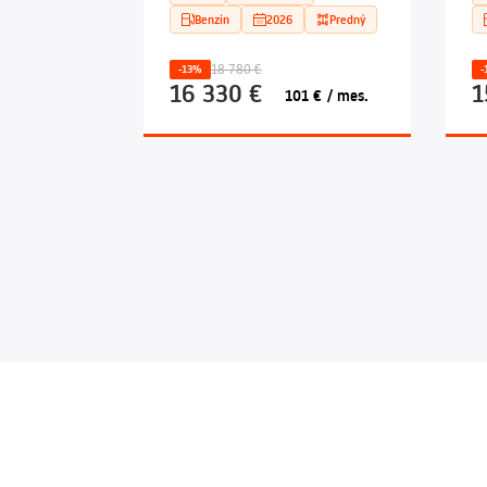
Benzín
2026
Predný
18 780 €
-13%
-
16 330 €
1
101 € / mes.