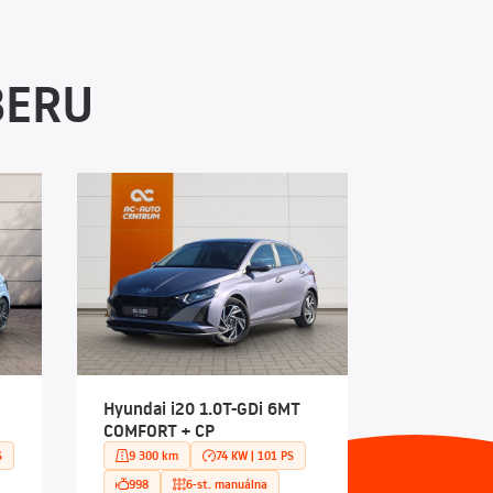
BERU
Hyundai i20 1.0T-GDi 6MT
COMFORT + CP
S
9 300 km
74 KW | 101 PS
998
6-st. manuálna