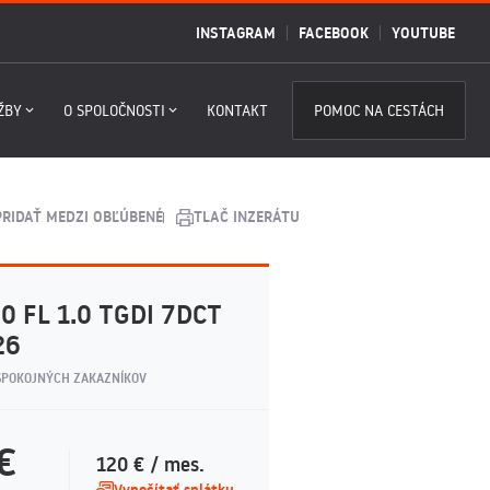
INSTAGRAM
FACEBOOK
YOUTUBE
ŽBY
O SPOLOČNOSTI
KONTAKT
POMOC NA CESTÁCH
PRIDAŤ MEDZI OBĽÚBENÉ
TLAČ INZERÁTU
0 FL 1.0 TGDI 7DCT
26
SPOKOJNÝCH ZAKAZNÍKOV
€
120 € / mes.
Vypočítať splátku