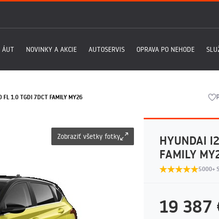
 ÁUT
NOVINKY A AKCIE
AUTOSERVIS
OPRAVA PO NEHODE
SLU
0 FL 1.0 TGDI 7DCT FAMILY MY26
Zobraziť všetky fotky
HYUNDAI I2
FAMILY MY
5000+ 
19 387 