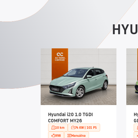
HYU
Hyundai i20 1.0 TGDI
H
COMFORT MY26
G
10 km
74 KW | 101 PS
998
Manuálna