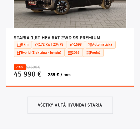
STARIA 1,6T HEV 6AT 2WD 9S PREMIUM
8 km
172 KW | 234 PS
1598
Automatická
Hybrid (Elektrina - benzín)
2026
Predný
53 690 €
-14%
45 990 €
285 € / mes.
VŠETKY AUTÁ HYUNDAI STARIA