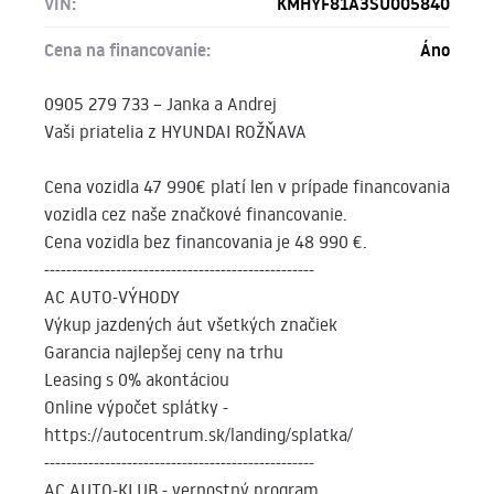
VIN:
KMHYF81A3SU005840
Cena na financovanie:
Áno
0905 279 733 – Janka a Andrej
Vaši priatelia z HYUNDAI ROŽŇAVA
Cena vozidla 47 990€ platí len v prípade financovania
vozidla cez naše značkové financovanie.
Cena vozidla bez financovania je 48 990 €.
-------------------------------------------------
AC AUTO-VÝHODY
Výkup jazdených áut všetkých značiek
Garancia najlepšej ceny na trhu
Leasing s 0% akontáciou
Online výpočet splátky -
https://autocentrum.sk/landing/splatka/
-------------------------------------------------
AC AUTO-KLUB - vernostný program