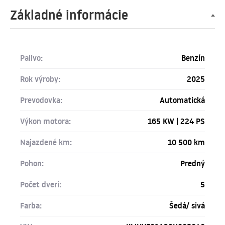
Základné informácie
Palivo:
Benzín
Rok výroby:
2025
Prevodovka:
Automatická
Výkon motora:
165 KW | 224 PS
Najazdené km:
10 500 km
Pohon:
Predný
Počet dverí:
5
Farba:
Šedá/ sivá