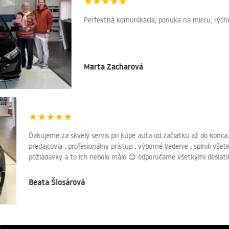
★
★
★
★
★
Perfektná komunikácia, ponuka na mieru, rýchlo
Marta Zacharová
★
★
★
★
★
Ďakujeme za skvelý servis pri kúpe auta od začiatku až do konca.
predajcovia , profesionálny prístup , výborné vedenie , splnili vš
požiadavky a to ich nebolo málo 😉 odporúčame všetkými desiat
Beata Šlosárová