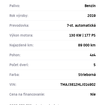
Palivo:
Benzín
Rok výroby:
2019
Prevodovka:
7-st. automatická
Výkon motora:
130 KW | 177 PS
Najazdené km:
89 000 km
Pohon:
4x4
Počet dverí:
5
Farba:
Strieborná
VIN:
TMAJ3812HLJ014902
Cena na financovanie:
Nie