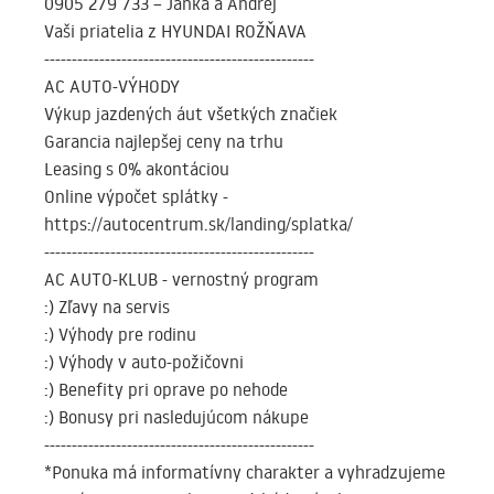
0905 279 733 – Janka a Andrej
Vaši priatelia z HYUNDAI ROŽŇAVA
-------------------------------------------------
AC AUTO-VÝHODY
Výkup jazdených áut všetkých značiek
Garancia najlepšej ceny na trhu
Leasing s 0% akontáciou
Online výpočet splátky -
https://autocentrum.sk/landing/splatka/
-------------------------------------------------
AC AUTO-KLUB - vernostný program
:) Zľavy na servis
:) Výhody pre rodinu
:) Výhody v auto-požičovni
:) Benefity pri oprave po nehode
:) Bonusy pri nasledujúcom nákupe
-------------------------------------------------
*Ponuka má informatívny charakter a vyhradzujeme