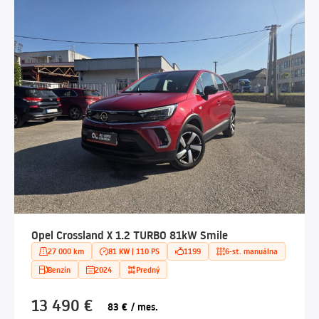
Opel Crossland X 1.2 TURBO 81kW Smile
27 000 km
81 KW | 110 PS
1199
6-st. manuálna
Benzín
2024
Predný
13 490 €
83 € / mes.