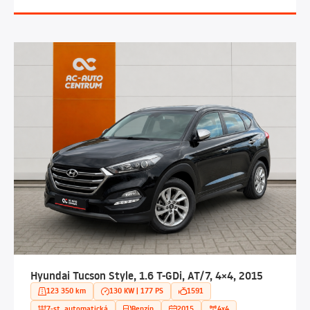
Hyundai Tucson Style, 1.6 T-GDi, AT/7, 4×4, 2015
123 350 km
130 KW | 177 PS
1591
7-st. automatická
Benzín
2015
4x4