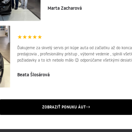
Marta Zacharová
★
★
★
★
★
Ďakujeme za skvelý servis pri kúpe auta od začiatku až do konca
predajcovia , profesionálny prístup , výborné vedenie , splnili vš
požiadavky a to ich nebolo málo 😉 odporúčame všetkými desia
Beata Šlosárová
ZOBRAZIŤ PONUKU ÁUT