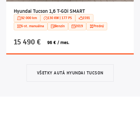
Hyundai Tucson 1,6 T-GDi SMART
92 000 km
130 KW | 177 PS
1591
6-st. manuálna
Benzín
2019
Predný
15 490 €
96 € / mes.
VŠETKY AUTÁ HYUNDAI TUCSON