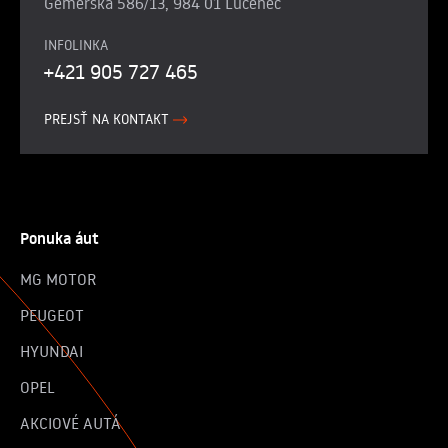
Gemerská 586/13, 984 01 Lučenec
INFOLINKA
+421 905 727 465
PREJSŤ NA KONTAKT
Ponuka áut
MG MOTOR
PEUGEOT
HYUNDAI
OPEL
AKCIOVÉ AUTÁ