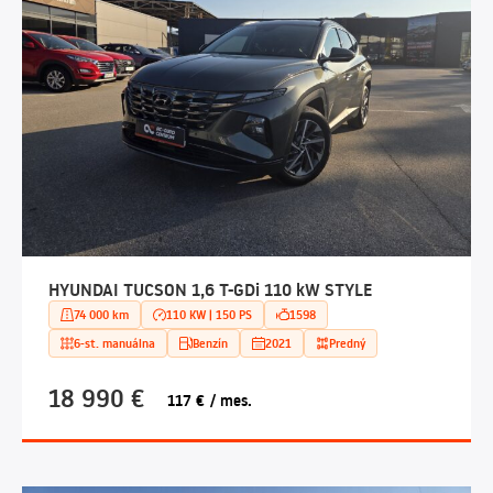
HYUNDAI TUCSON 1,6 T-GDi 110 kW STYLE
74 000 km
110 KW | 150 PS
1598
6-st. manuálna
Benzín
2021
Predný
18 990 €
117 € / mes.