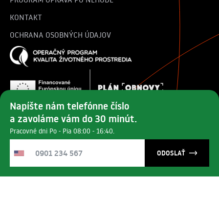
KONTAKT
OCHRANA OSOBNÝCH ÚDAJOV
Napíšte nám telefónne číslo
a zavoláme vám do 30 minút.
Najväčší predajca vozidiel značiek MG, Peugeot, Hyundai a
Pracovné dni Po - Pia 08:00 - 16:40.
Opel v Rožňave a Lučenci už 35 rokov.
© 2025 autocentrum.sk | Všetky práva vyhradené.
ODOSLAŤ
Designed by
Lukas Harman
& developed by Konvertiv.