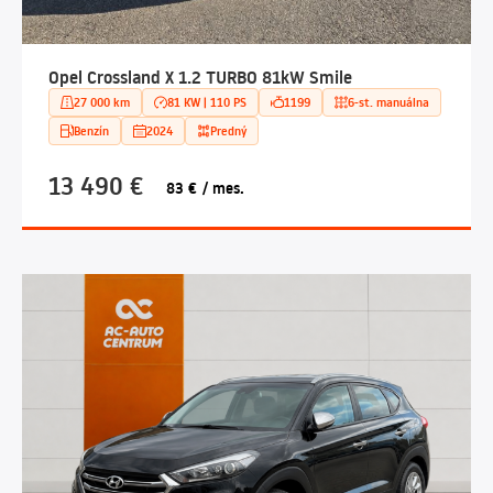
Opel Crossland X 1.2 TURBO 81kW Smile
27 000 km
81 KW | 110 PS
1199
6-st. manuálna
Benzín
2024
Predný
13 490 €
83 € / mes.