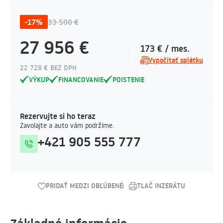
-17%
33 500 €
27 956 €
173 € / mes.
Vypočítať splátku
22 728 € BEZ DPH
VÝKUP
FINANCOVANIE
POISTENIE
Rezervujte si ho teraz
Zavolajte a auto vám podržíme.
+421 905 555 777
PRIDAŤ MEDZI OBĽÚBENÉ
TLAČ INZERÁTU