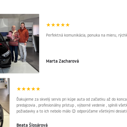
★
★
★
★
★
Perfektná komunikácia, ponuka na mieru, rýchlos
Marta Zacharová
★
★
★
★
★
Ďakujeme za skvelý servis pri kúpe auta od začiatku až do konca
predajcovia , profesionálny prístup , výborné vedenie , splnili vš
požiadavky a to ich nebolo málo 😉 odporúčame všetkými desia
Beata Šlosárová