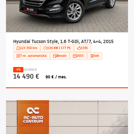
Hyundai Tucson Style, 1.6 T-GDi, AT/7, 4×4, 2015
123 350 km
130 KW | 177 PS
1591
7-st. automatická
Benzín
2015
4x4
15 990 €
-9%
14 490 €
90 € / mes.