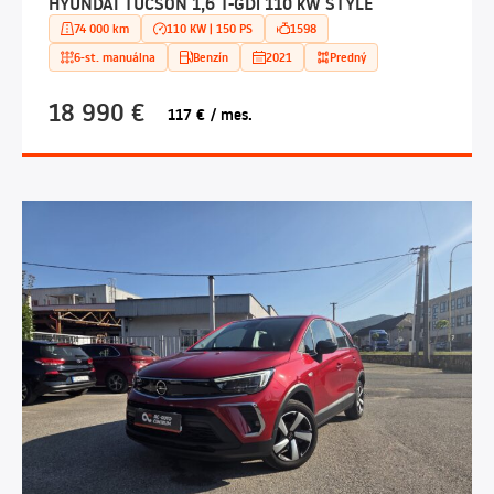
HYUNDAI TUCSON 1,6 T-GDi 110 kW STYLE
74 000 km
110 KW | 150 PS
1598
6-st. manuálna
Benzín
2021
Predný
18 990 €
117 € / mes.