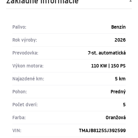
Základné informácie
Palivo:
Benzín
Rok výroby:
2026
Prevodovka:
7-st. automatická
Výkon motora:
110 KW | 150 PS
Najazdené km:
5 km
Pohon:
Predný
Počet dverí:
5
Farba:
Oranžová
VIN:
TMAJB8125SJ392599