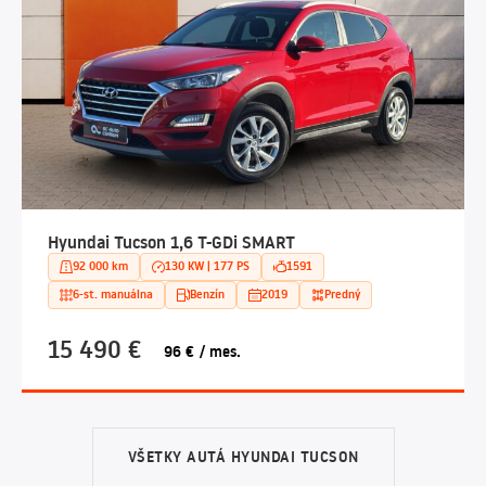
Hyundai Tucson 1,6 T-GDi SMART
92 000 km
130 KW | 177 PS
1591
6-st. manuálna
Benzín
2019
Predný
15 490 €
96 € / mes.
VŠETKY AUTÁ HYUNDAI TUCSON