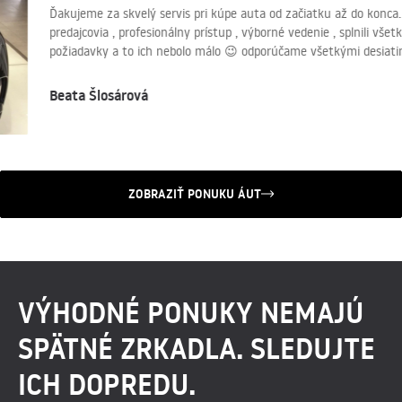
Ďakujeme za skvelý servis pri kúpe auta od začiatku až do konca
predajcovia , profesionálny prístup , výborné vedenie , splnili vš
požiadavky a to ich nebolo málo 😉 odporúčame všetkými desiat
Beata Šlosárová
ZOBRAZIŤ PONUKU ÁUT
VÝHODNÉ PONUKY NEMAJÚ
SPÄTNÉ ZRKADLA. SLEDUJTE
ICH DOPREDU.