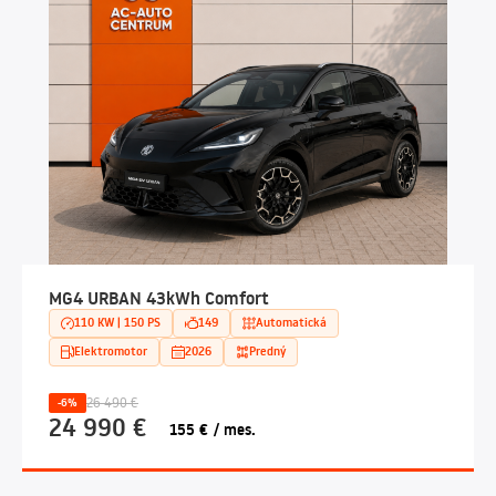
MG4 URBAN 43kWh Comfort
110 KW | 150 PS
149
Automatická
Elektromotor
2026
Predný
26 490 €
-6%
24 990 €
155 € / mes.