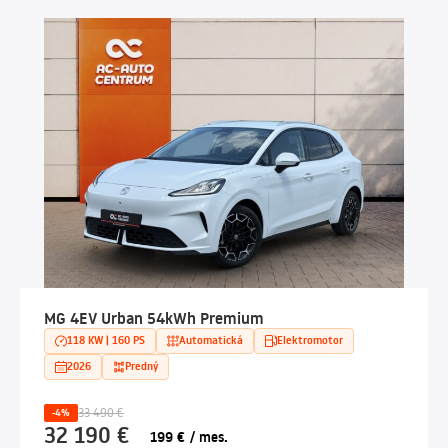
MG 4EV Urban 54kWh Premium
118 KW | 160 PS
Automatická
Elektromotor
2026
Predný
33 490 €
-4%
32 190 €
199 € / mes.