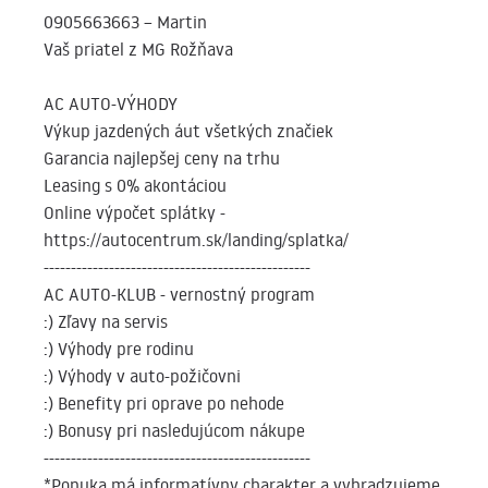
0905663663 – Martin
Vaš priatel z MG Rožňava
AC AUTO-VÝHODY
Výkup jazdených áut všetkých značiek
Garancia najlepšej ceny na trhu
Leasing s 0% akontáciou
Online výpočet splátky -
https://autocentrum.sk/landing/splatka/
-------------------------------------------------
AC AUTO-KLUB - vernostný program
:) Zľavy na servis
:) Výhody pre rodinu
:) Výhody v auto-požičovni
:) Benefity pri oprave po nehode
:) Bonusy pri nasledujúcom nákupe
-------------------------------------------------
*Ponuka má informatívny charakter a vyhradzujeme