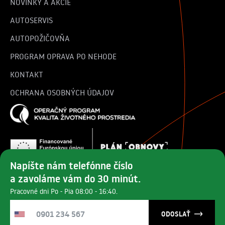
NOVINKY A AKCIE
AUTOSERVIS
AUTOPOŽIČOVŇA
PROGRAM OPRAVA PO NEHODE
KONTAKT
OCHRANA OSOBNÝCH ÚDAJOV
Napíšte nám telefónne číslo
a zavoláme vám do 30 minút.
Najväčší predajca vozidiel značiek MG, Peugeot, Hyundai a
Pracovné dni Po - Pia 08:00 - 16:40.
Opel v Rožňave a Lučenci už 35 rokov.
© 2025 autocentrum.sk | Všetky práva vyhradené.
ODOSLAŤ
Designed by
Lukas Harman
& developed by Konvertiv.