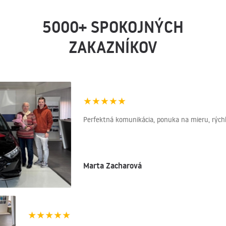
5000+ SPOKOJNÝCH
ZAKAZNÍKOV
★
★
★
★
★
Perfektná komunikácia, ponuka na mieru, rýchlo
Marta Zacharová
★
★
★
★
★