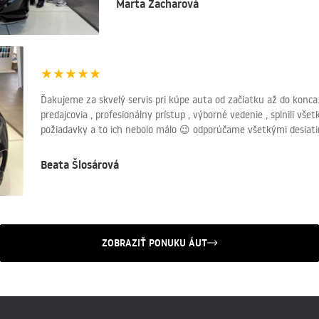
Marta Zacharová
★
★
★
★
★
Ďakujeme za skvelý servis pri kúpe auta od začiatku až do konca
predajcovia , profesionálny prístup , výborné vedenie , splnili vš
požiadavky a to ich nebolo málo 😉 odporúčame všetkými desiat
Beata Šlosárová
ZOBRAZIŤ PONUKU ÁUT