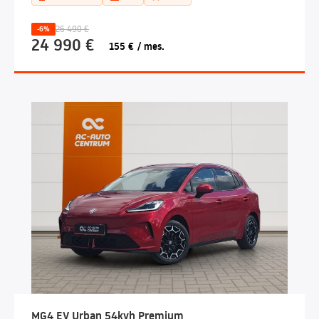
26 490 €
-6%
24 990 €
155 € / mes.
MG4 EV Urban 54kvh Premium