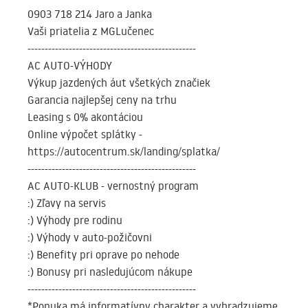
0903 718 214 Jaro a Janka
Vaši priatelia z MGLučenec
-------------------------------------------------
AC AUTO-VÝHODY
Výkup jazdených áut všetkých značiek
Garancia najlepšej ceny na trhu
Leasing s 0% akontáciou
Online výpočet splátky -
https://autocentrum.sk/landing/splatka/
-------------------------------------------------
AC AUTO-KLUB - vernostný program
:) Zľavy na servis
:) Výhody pre rodinu
:) Výhody v auto-požičovni
:) Benefity pri oprave po nehode
:) Bonusy pri nasledujúcom nákupe
-------------------------------------------------
*Ponuka má informatívny charakter a vyhradzujeme