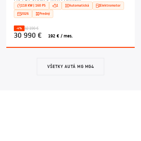
118 KW | 160 PS
1
Automatická
Elektromotor
2026
Predný
32 190 €
-4%
30 990 €
192 € / mes.
VŠETKY AUTÁ MG MG4