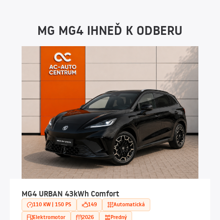
MG MG4 IHNEĎ K ODBERU
MG4 URBAN 43kWh Comfort
110 KW | 150 PS
149
Automatická
Elektromotor
2026
Predný