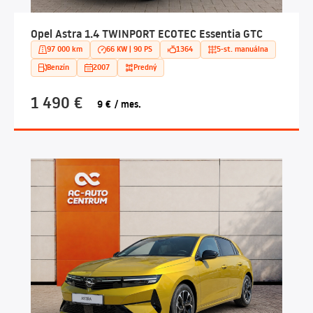
Opel Astra 1.4 TWINPORT ECOTEC Essentia GTC
97 000 km
66 KW | 90 PS
1364
5-st. manuálna
Benzín
2007
Predný
1 490 €
9 € / mes.