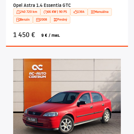
Opel Astra 1.4 Essentia GTC
240 720 km
66 KW | 90 PS
1364
Manuálna
Benzín
2008
Predný
1 450 €
9 € / mes.