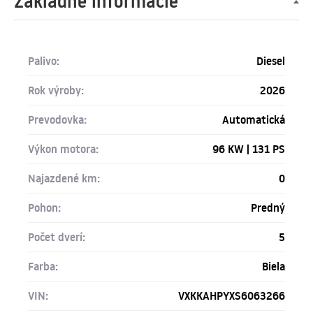
Základné informácie
Palivo:
Diesel
Rok výroby:
2026
Prevodovka:
Automatická
Výkon motora:
96 KW | 131 PS
Najazdené km:
0
Pohon:
Predný
Počet dverí:
5
Farba:
Biela
VIN:
VXKKAHPYXS6063266