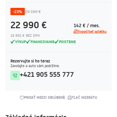
-21%
29 190 €
22 990 €
142 € / mes.
Vypočítať splátku
18 691 € BEZ DPH
VÝKUP
FINANCOVANIE
POISTENIE
Rezervujte si ho teraz
Zavolajte a auto vám podržíme.
+421 905 555 777
PRIDAŤ MEDZI OBĽÚBENÉ
TLAČ INZERÁTU