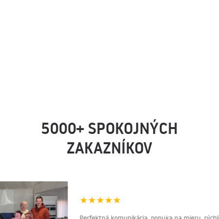
5000+ SPOKOJNÝCH
ZAKAZNÍKOV
★
★
★
★
★
Perfektná komunikácia, ponuka na mieru, rýchlos