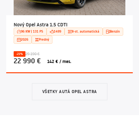
Nový Opel Astra 1.5 CDTI
96 KW | 131 PS
1499
8-st. automatická
Benzín
2026
Predný
29 190 €
-21%
22 990 €
142 € / mes.
VŠETKY AUTÁ OPEL ASTRA