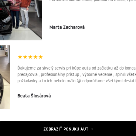
Marta Zacharová
★
★
★
★
★
Ďakujeme za skvelý servis pri kúpe auta od začiatku až do konca
predajcovia , profesionálny prístup , výborné vedenie , splnili vš
požiadavky a to ich nebolo málo 😉 odporúčame všetkými desiat
Beata Šlosárová
ZOBRAZIŤ PONUKU ÁUT