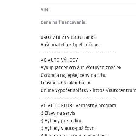
VIN:
Cena na financovanie:
0903 718 214 Jaro a Janka
Vaši priatelia z Opel Lučenec
-------------------------------------------------
AC AUTO-VÝHODY
Výkup jazdených áut všetkých značiek
Garancia najlepšej ceny na trhu
Leasing s 0% akontáciou
Online výpočet splátky - https://autocentrum
-------------------------------------------------
AC AUTO-KLUB - vernostný program
:) Zľavy na servis
:) Výhody pre rodinu
:) Výhody v auto-požičovni
:) Benefity pri oprave po nehode