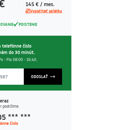
 €
145 € / mes.
Vypočítať splátku
COVANIE
POISTENIE
 telefónne číslo
vám do 30 minút.
o - Pia 08:00 - 16:40.
ODOSLAŤ
teraz
m podržíme.
5 *** ***
fónne číslo