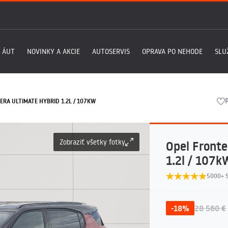
 ÁUT
NOVINKY A AKCIE
AUTOSERVIS
OPRAVA PO NEHODE
SLU
ERA ULTIMATE HYBRID 1.2L / 107KW
Zobraziť všetky fotky
Opel Front
1.2l / 107k
5000+ 
-18%
28 560 €