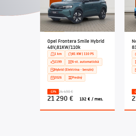
Opel Frontera Smile Hybrid
N
48V,81KW/110k
8
1 km
81 KW | 110 PS
1199
6-st. automatická
Hybrid (Elektrina - benzín)
2026
Predný
24 490 €
-13%
-
21 290 €
2
132 € / mes.