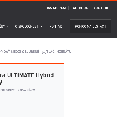
INSTAGRAM
FACEBOOK
YOUTUBE
ŽBY
O SPOLOČNOSTI
KONTAKT
POMOC NA CESTÁCH
PRIDAŤ MEDZI OBĽÚBENÉ
TLAČ INZERÁTU
era ULTIMATE Hybrid
W
SPOKOJNÝCH ZAKAZNÍKOV