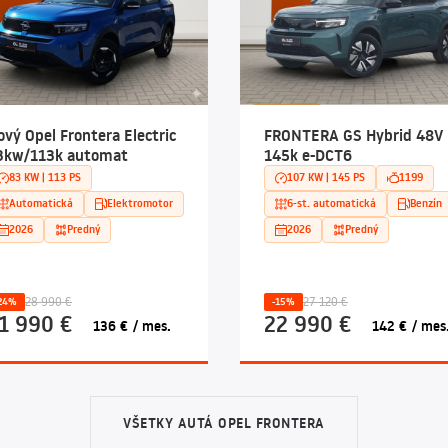
ový Opel Frontera Electric
FRONTERA GS Hybrid 48V
3kw/113k automat
145k e-DCT6
83 KW | 113 PS
107 KW | 145 PS
1199
Automatická
Elektromotor
6-st. automatická
Benzín
2026
Predný
2026
Predný
28 990 €
27 120 €
24%
-15%
1 990 €
22 990 €
136 € / mes.
142 € / mes
VŠETKY AUTÁ OPEL FRONTERA