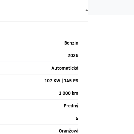
Benzín
2026
Automatická
107 KW | 145 PS
1 000 km
Predný
5
Oranžová