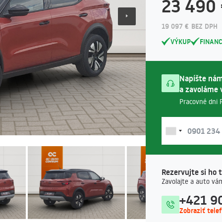
23 490
19 097 € BEZ DPH
VÝKUP
FINAN
Napíšte nám
a zavoláme 
Pracovné dni P
Rezervujte si ho 
Zavolajte a auto vá
+421 90
Zobraziť tele