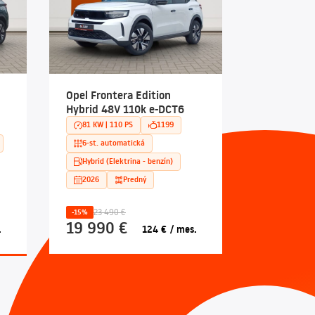
Opel Frontera Edition
Hybrid 48V 110k e-DCT6
81 KW | 110 PS
1199
6-st. automatická
Hybrid (Elektrina - benzín)
2026
Predný
23 490 €
-15%
19 990 €
.
124 € / mes.