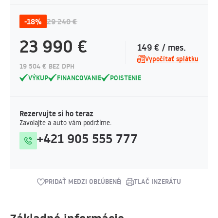
-18%
29 240 €
23 990 €
149 € / mes.
Vypočítať splátku
19 504 € BEZ DPH
VÝKUP
FINANCOVANIE
POISTENIE
Rezervujte si ho teraz
Zavolajte a auto vám podržíme.
+421 905 555 777
PRIDAŤ MEDZI OBĽÚBENÉ
TLAČ INZERÁTU