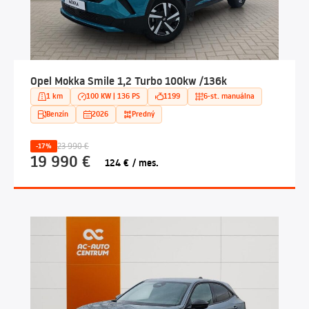
Opel Mokka Smile 1,2 Turbo 100kw /136k
1 km
100 KW | 136 PS
1199
6-st. manuálna
Benzín
2026
Predný
23 990 €
-17%
19 990 €
124 € / mes.