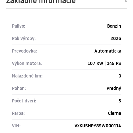
Základné informácie
Palivo:
Benzín
Rok výroby:
2026
Prevodovka:
Automatická
Výkon motora:
107 KW | 145 PS
Najazdené km:
0
Pohon:
Predný
Počet dverí:
5
Farba:
Čierna
VIN:
VXKUSHPY8SW090114