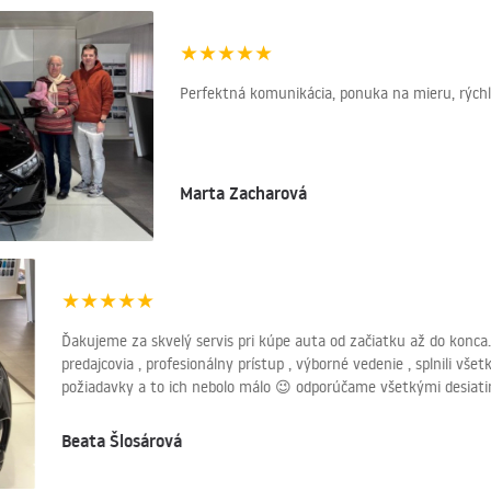
★
★
★
★
★
Perfektná komunikácia, ponuka na mieru, rýchlo
Marta Zacharová
★
★
★
★
★
Ďakujeme za skvelý servis pri kúpe auta od začiatku až do konca
predajcovia , profesionálny prístup , výborné vedenie , splnili vš
požiadavky a to ich nebolo málo 😉 odporúčame všetkými desiat
Beata Šlosárová