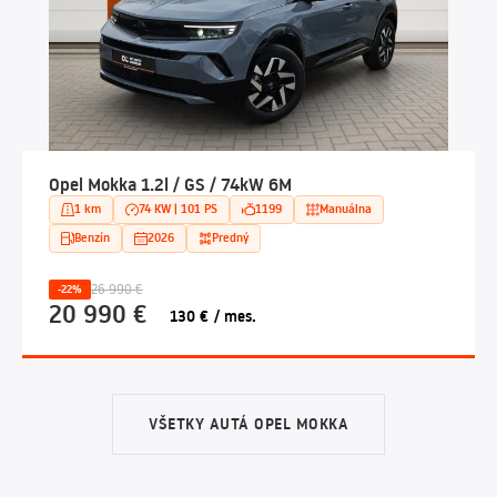
Opel Mokka 1.2l / GS / 74kW 6M
1 km
74 KW | 101 PS
1199
Manuálna
Benzín
2026
Predný
26 990 €
-22%
20 990 €
130 € / mes.
VŠETKY AUTÁ OPEL MOKKA