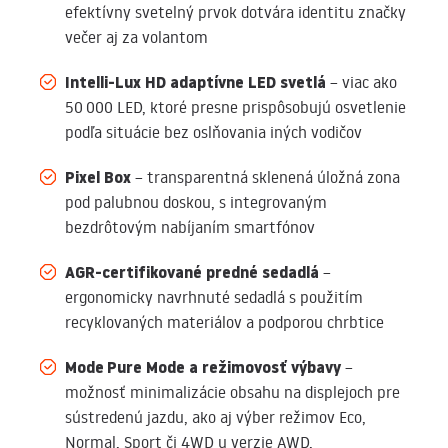
efektívny svetelný prvok dotvára identitu značky
večer aj za volantom
Intelli‑Lux HD adaptívne LED svetlá
– viac ako
50 000 LED, ktoré presne prispôsobujú osvetlenie
podľa situácie bez oslňovania iných vodičov
Pixel Box
– transparentná sklenená úložná zona
pod palubnou doskou, s integrovaným
bezdrôtovým nabíjaním smartfónov
AGR‑certifikované predné sedadlá
–
ergonomicky navrhnuté sedadlá s použitím
recyklovaných materiálov a podporou chrbtice
Mode Pure Mode a režimovosť výbavy
–
možnosť minimalizácie obsahu na displejoch pre
sústredenú jazdu, ako aj výber režimov Eco,
Normal, Sport či 4WD u verzie AWD.