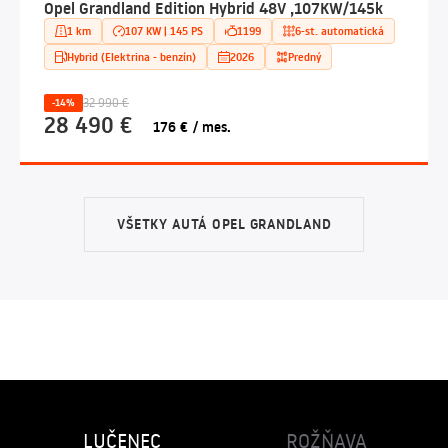
Opel Grandland Edition Hybrid 48V ,107KW/145k
1 km
107 KW | 145 PS
1199
6-st. automatická
Hybrid (Elektrina - benzín)
2026
Predný
32 990 €
-14%
28 490 €
176 € / mes.
VŠETKY AUTÁ OPEL GRANDLAND
LUČENEC
ROŽŇAVA