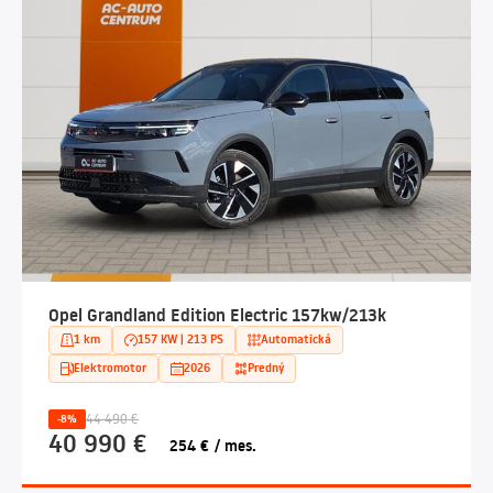
Opel Grandland Edition Electric 157kw/213k
1 km
157 KW | 213 PS
Automatická
Elektromotor
2026
Predný
44 490 €
-8%
40 990 €
254 € / mes.