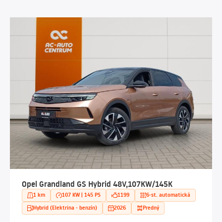
Opel Grandland GS Hybrid 48V,107KW/145K
1 km
107 KW | 145 PS
1199
6-st. automatická
Hybrid (Elektrina - benzín)
2026
Predný