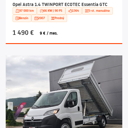
Opel Astra 1.4 TWINPORT ECOTEC Essentia GTC
97 000 km
66 KW | 90 PS
1364
5-st. manuálna
Benzín
2007
Predný
1 490 €
9 € / mes.