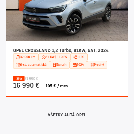
OPEL CROSSLAND 1,2 Turbo, 81KW, 6AT, 2024
32 000 km
81 KW | 110 PS
1199
6-st. automatická
Benzín
2024
Predný
21 990 €
-23%
16 990 €
105 € / mes.
VŠETKY AUTÁ OPEL