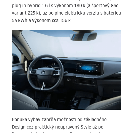
plug-in hybrid 1.6 l s výkonom 180 k (a športový GSe
variant 225 k), až po plne elektrickú verziu s batériou
54 kWh a výkonom cca 156 k.
Ponuka výbav zahŕňa možnosti od základného
Design cez praktický neupravený Style až po