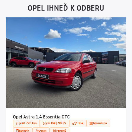
OPEL IHNEĎ K ODBERU
Opel Astra 1.4 Essentia GTC
240 720 km
66 KW | 90 PS
1364
Manuálna
Benzín
2008
Predný