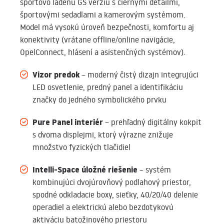
športovo ladenú GS verziu s čiernymi detailmi,
športovými sedadlami a kamerovým systémom.
Model má vysokú úroveň bezpečnosti, komfortu aj
konektivity (vrátane offline/online navigácie,
OpelConnect, hlásení a asistenčných systémov).
Vizor predok
– moderný čistý dizajn integrujúci
LED osvetlenie, predný panel a identifikáciu
značky do jedného symbolického prvku
Pure Panel interiér
– prehľadný digitálny kokpit
s dvoma displejmi, ktorý výrazne znižuje
množstvo fyzických tlačidiel
Intelli-Space úložné riešenie
– systém
kombinujúci dvojúrovňový podlahový priestor,
spodné odkladacie boxy, sieťky, 40/20/40 delenie
operadiel a elektrickú alebo bezdotykovú
aktiváciu batožinového priestoru