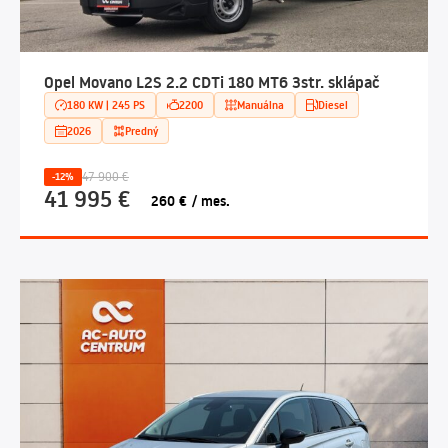
Opel Movano L2S 2.2 CDTi 180 MT6 3str. sklápač
180 KW | 245 PS
2200
Manuálna
Diesel
2026
Predný
47 900 €
-12%
41 995 €
260 € / mes.