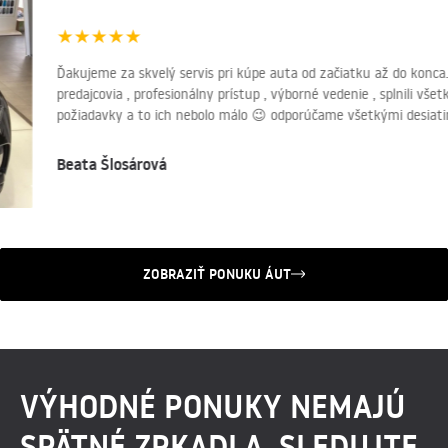
★
★
★
★
★
Ďakujeme za skvelý servis pri kúpe auta od začiatku až do konca
predajcovia , profesionálny prístup , výborné vedenie , splnili v
požiadavky a to ich nebolo málo 😉 odporúčame všetkými desia
Beata Šlosárová
ZOBRAZIŤ PONUKU ÁUT
VÝHODNÉ PONUKY NEMAJÚ
SPÄTNÉ ZRKADLA. SLEDUJTE