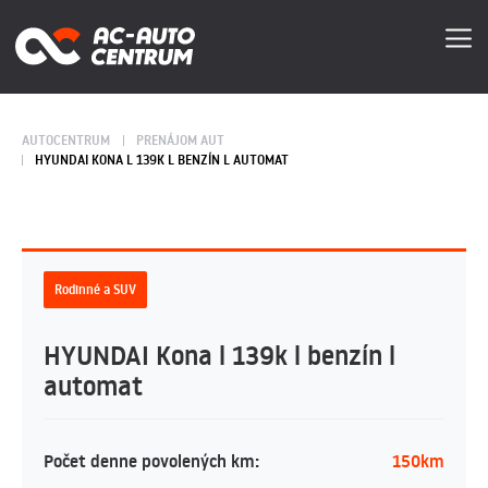
AUTOCENTRUM
PRENÁJOM AUT
HYUNDAI KONA L 139K L BENZÍN L AUTOMAT
Rodinné a SUV
HYUNDAI Kona l 139k l benzín l
automat
Počet denne povolených km:
150km