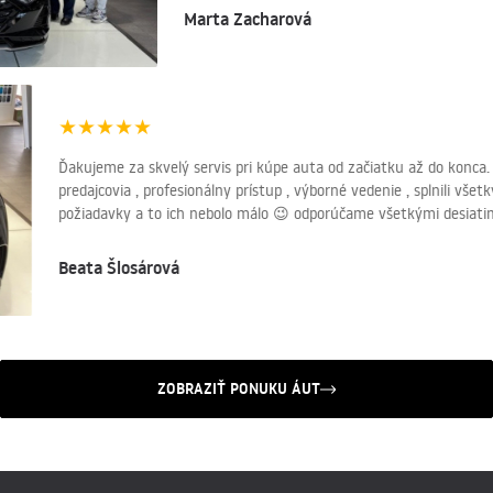
Marta Zacharová
★
★
★
★
★
Ďakujeme za skvelý servis pri kúpe auta od začiatku až do konca. 
predajcovia , profesionálny prístup , výborné vedenie , splnili všet
požiadavky a to ich nebolo málo 😉 odporúčame všetkými desiati
Beata Šlosárová
ZOBRAZIŤ PONUKU ÁUT