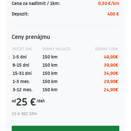
Cena za nadlimit / 1km:
0,30 €/km
Depozit:
400 €
Ceny prenájmu
POČET DNÍ
DENNÝ NÁJAZD
DENNÁ CENA
1-5 dní
150 km
49,90€
6-15 dní
150 km
39,90€
15-31 dní
150 km
34,90€
1-3 mes.
150 km
29,90€
3-12 mes.
150 km
24,90€
25 €
od
/deň
20 € BEZ DPH